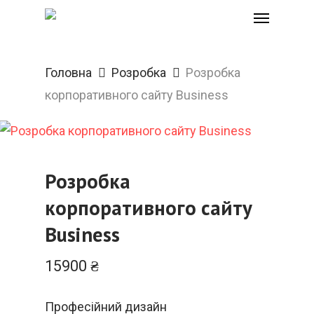
Menu
Skip
to
main
content
Головна
Розробка
Розробка
корпоративного сайту Business
Розробка
корпоративного сайту
Business
15900
₴
Професійний дизайн