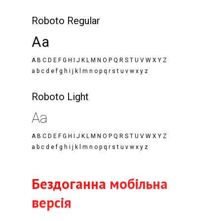
Roboto Regular
Aa
A B C D E F G H I J K L M N O P Q R S T U V W X Y Z
a b c d e f g h i j k l m n o p q r s t u v w x y z
Roboto Light
Aa
A B C D E F G H I J K L M N O P Q R S T U V W X Y Z
a b c d e f g h i j k l m n o p q r s t u v w x y z
Бездоганна мобільна
версія