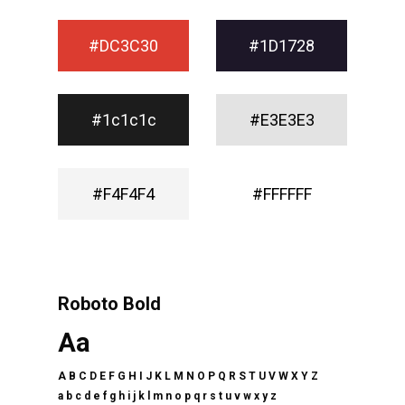
#DC3C30
#1D1728
#1c1c1c
#E3E3E3
#F4F4F4
#FFFFFF
Roboto Bold
Aa
A B C D E F G H I J K L M N O P Q R S T U V W X Y Z
a b c d e f g h i j k l m n o p q r s t u v w x y z