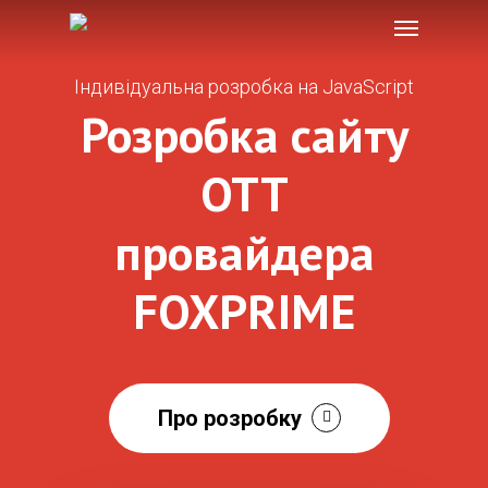
Menu
Skip
to
main
Індивідуальна розробка на JavaScript
content
Розробка сайту
OTT
провайдера
FOXPRIME
Про розробку